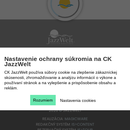
Po - Pi 9 - 17 hod
Nastavenie ochrany súkromia na CK
0850 777 888
JazzWelt
CK JazzWelt používa súbory cookie na zlepšenie zákazníckej
skúsenosti, zhromažďovanie a analýzu informácií o výkone a
používaní stránok a na vylepšenie a prispôsobenie obsahu a
reklám.
Rozumiem
Nastavenia cookies
2026
©
JAZZWELT
REALIZÁCIA:
MAGICWARE
REDAKČNÝ SYSTÉM:
IS>CONTENT
REZERVAČNÝ SYSTÉM:
IS>TOUR