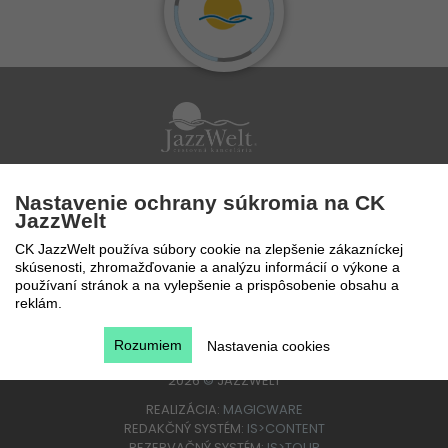
Po - Pi 9 - 17 hod
Nastavenie ochrany súkromia na CK
0850 777 888
JazzWelt
CK JazzWelt používa súbory cookie na zlepšenie zákazníckej
skúsenosti, zhromažďovanie a analýzu informácií o výkone a
používaní stránok a na vylepšenie a prispôsobenie obsahu a
reklám.
Rozumiem
Nastavenia cookies
2026
©
JAZZWELT
REALIZÁCIA:
MAGICWARE
REDAKČNÝ SYSTÉM:
IS>CONTENT
REZERVAČNÝ SYSTÉM:
IS>TOUR