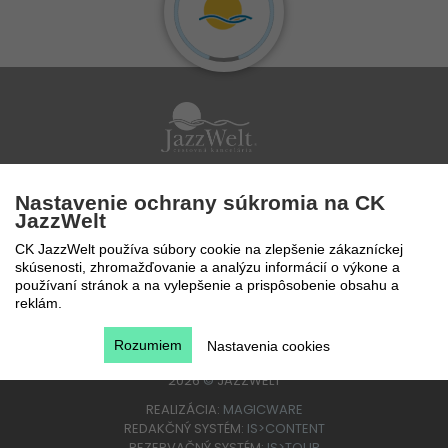
Po - Pi 9 - 17 hod
Nastavenie ochrany súkromia na CK
0850 777 888
JazzWelt
CK JazzWelt používa súbory cookie na zlepšenie zákazníckej
skúsenosti, zhromažďovanie a analýzu informácií o výkone a
používaní stránok a na vylepšenie a prispôsobenie obsahu a
reklám.
Rozumiem
Nastavenia cookies
2026
©
JAZZWELT
REALIZÁCIA:
MAGICWARE
REDAKČNÝ SYSTÉM:
IS>CONTENT
REZERVAČNÝ SYSTÉM:
IS>TOUR