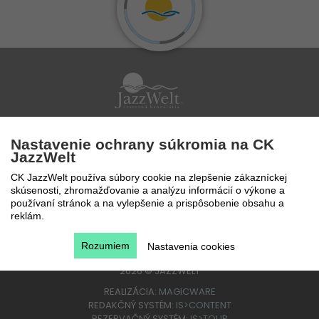
Po - Pi 9 - 17 hod
Nastavenie ochrany súkromia na CK
0850 777 888
JazzWelt
CK JazzWelt používa súbory cookie na zlepšenie zákazníckej
skúsenosti, zhromažďovanie a analýzu informácií o výkone a
používaní stránok a na vylepšenie a prispôsobenie obsahu a
reklám.
Rozumiem
Nastavenia cookies
2026
©
JAZZWELT
REALIZÁCIA:
MAGICWARE
REDAKČNÝ SYSTÉM:
IS>CONTENT
REZERVAČNÝ SYSTÉM:
IS>TOUR