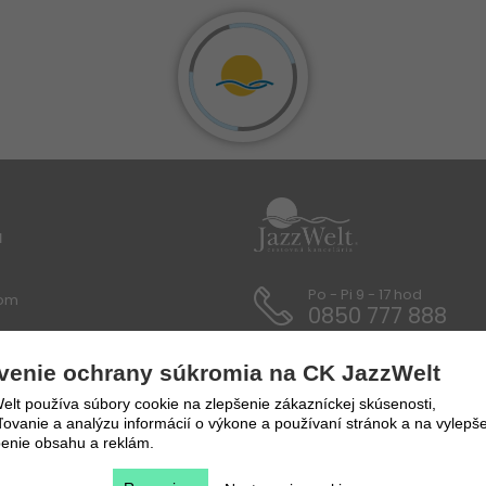
u
Po - Pi 9 - 17 hod
lom
0850 777 888
 / Dokumenty
venie ochrany súkromia na CK JazzWelt
y a prepravné podmienky
lt používa súbory cookie na zlepšenie zákazníckej skúsenosti,
vanie a analýzu informácií o výkone a používaní stránok a na vylepše
enie obsahu a reklám.