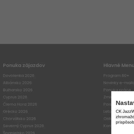
Ponuka zájazdov
Hlavné Men
Dovolenka 2026
Program 60+
Albánsko 2026
Novinky e-mai
Bulharsko 2026
Ponuka práce
Cyprus 2026
Zmluvné vzťahy
Nasta
Čierna Hora 2026
Poistenie
Grécko 2026
Letové poriadk
CK JazzWe
zhromažďo
Chorvátsko 2026
Online platba
prispôsob
Severný Cyprus 2026
Kontakt
Španielsko 2026