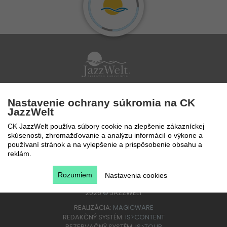
Po - Pi 9 - 17 hod
Nastavenie ochrany súkromia na CK
0850 777 888
JazzWelt
CK JazzWelt používa súbory cookie na zlepšenie zákazníckej
skúsenosti, zhromažďovanie a analýzu informácií o výkone a
používaní stránok a na vylepšenie a prispôsobenie obsahu a
reklám.
Rozumiem
Nastavenia cookies
2026
©
JAZZWELT
REALIZÁCIA:
MAGICWARE
REDAKČNÝ SYSTÉM:
IS>CONTENT
REZERVAČNÝ SYSTÉM:
IS>TOUR