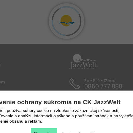
u
Po - Pi 9 - 17 hod
lom
0850 777 888
 / Dokumenty
venie ochrany súkromia na CK JazzWelt
y a prepravné podmienky
lt používa súbory cookie na zlepšenie zákazníckej skúsenosti,
vanie a analýzu informácií o výkone a používaní stránok a na vylepše
enie obsahu a reklám.