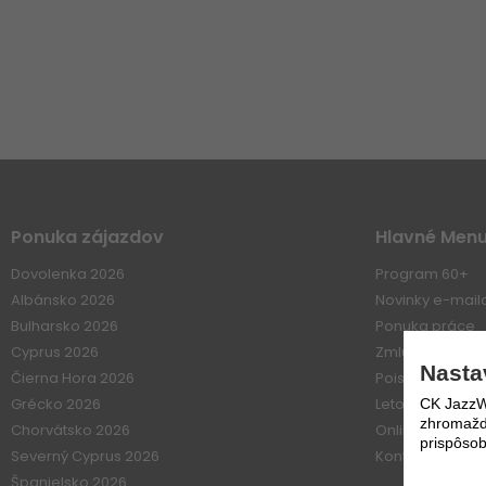
Ponuka zájazdov
Hlavné Men
Dovolenka 2026
Program 60+
Albánsko 2026
Novinky e-mai
Bulharsko 2026
Ponuka práce
Cyprus 2026
Zmluvné vzťahy
Nasta
Čierna Hora 2026
Poistenie
Grécko 2026
Letové poriadk
CK JazzWe
zhromažďo
Chorvátsko 2026
Online platba
prispôsob
Severný Cyprus 2026
Kontakt
Španielsko 2026