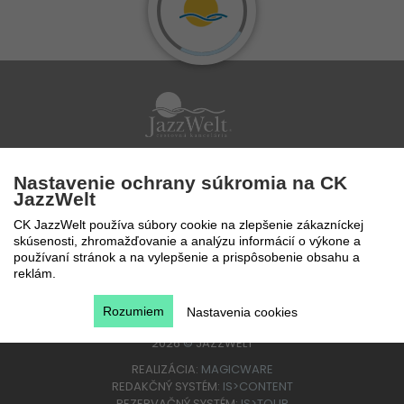
Po - Pi 9 - 17 hod
Nastavenie ochrany súkromia na CK
0850 777 888
JazzWelt
CK JazzWelt používa súbory cookie na zlepšenie zákazníckej
skúsenosti, zhromažďovanie a analýzu informácií o výkone a
používaní stránok a na vylepšenie a prispôsobenie obsahu a
reklám.
Rozumiem
Nastavenia cookies
2026
©
JAZZWELT
REALIZÁCIA:
MAGICWARE
REDAKČNÝ SYSTÉM:
IS>CONTENT
REZERVAČNÝ SYSTÉM:
IS>TOUR