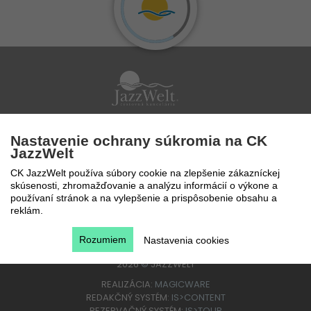
Po - Pi 9 - 17 hod
Nastavenie ochrany súkromia na CK
0850 777 888
JazzWelt
CK JazzWelt používa súbory cookie na zlepšenie zákazníckej
skúsenosti, zhromažďovanie a analýzu informácií o výkone a
používaní stránok a na vylepšenie a prispôsobenie obsahu a
reklám.
Rozumiem
Nastavenia cookies
2026
©
JAZZWELT
REALIZÁCIA:
MAGICWARE
REDAKČNÝ SYSTÉM:
IS>CONTENT
REZERVAČNÝ SYSTÉM:
IS>TOUR