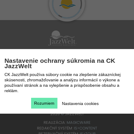
Po - Pi 9 - 17 hod
Nastavenie ochrany súkromia na CK
0850 777 888
JazzWelt
CK JazzWelt používa súbory cookie na zlepšenie zákazníckej
skúsenosti, zhromažďovanie a analýzu informácií o výkone a
používaní stránok a na vylepšenie a prispôsobenie obsahu a
reklám.
Rozumiem
Nastavenia cookies
2026
©
JAZZWELT
REALIZÁCIA:
MAGICWARE
REDAKČNÝ SYSTÉM:
IS>CONTENT
REZERVAČNÝ SYSTÉM:
IS>TOUR