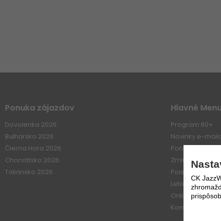
Ponuka zájazdov
Hlavné Men
Dovolenka 2026
Program 60+
Bulharsko 2026
Novinky e-mai
Čierna Hora 2026
Ponuka práce
Chorvátsko 2026
Zmluvné vzťahy
Nasta
Taliansko 2026
Poistenie
CK JazzWe
Letové poriadk
zhromažďo
Online platba
prispôsob
Kontakt