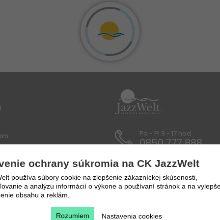
u
Po - Pi 9 - 17 hod
lom
0850 777 888
 / Dokumenty
venie ochrany súkromia na CK JazzWelt
lt používa súbory cookie na zlepšenie zákazníckej skúsenosti,
y a prepravné podmienky
vanie a analýzu informácií o výkone a používaní stránok a na vylepše
enie obsahu a reklám.
Rozumiem
Nastavenia cookies