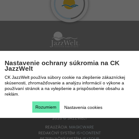
Po - Pi 9 - 17 hod
Nastavenie ochrany súkromia na CK
0850 777 888
JazzWelt
CK JazzWelt používa súbory cookie na zlepšenie zákazníckej
skúsenosti, zhromažďovanie a analýzu informácií o výkone a
používaní stránok a na vylepšenie a prispôsobenie obsahu a
reklám.
Rozumiem
Nastavenia cookies
2026
©
JAZZWELT
REALIZÁCIA:
MAGICWARE
REDAKČNÝ SYSTÉM:
IS>CONTENT
REZERVAČNÝ SYSTÉM:
IS>TOUR