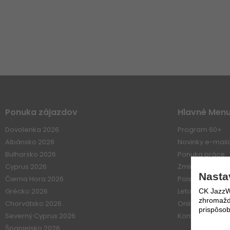
Ponuka zájazdov
Hlavné Men
Dovolenka 2026
Program 60+
Albánsko 2026
Novinky e-mai
Bulharsko 2026
Ponuka práce
Cyprus 2026
Zmluvné vzťahy
Nasta
Čierna Hora 2026
Poistenie
Grécko 2026
Letové poriadk
CK JazzWe
zhromažďo
Chorvátsko 2026
Online platba
prispôsob
Severný Cyprus 2026
Kontakt
Španielsko 2026