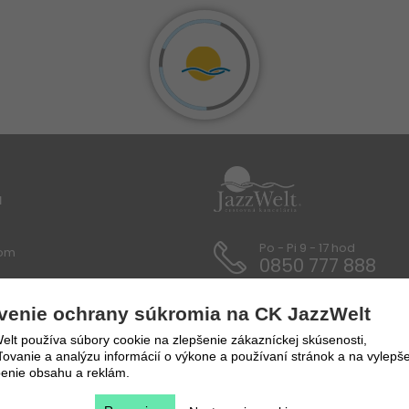
u
Po - Pi 9 - 17 hod
lom
0850 777 888
 / Dokumenty
venie ochrany súkromia na CK JazzWelt
y a prepravné podmienky
lt používa súbory cookie na zlepšenie zákazníckej skúsenosti,
vanie a analýzu informácií o výkone a používaní stránok a na vylepše
enie obsahu a reklám.