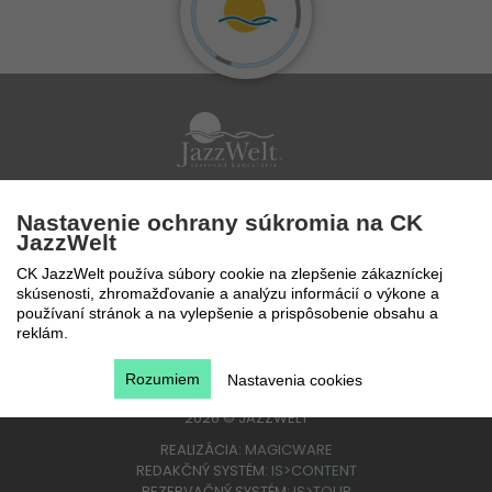
Po - Pi 9 - 17 hod
Nastavenie ochrany súkromia na CK
0850 777 888
JazzWelt
CK JazzWelt používa súbory cookie na zlepšenie zákazníckej
skúsenosti, zhromažďovanie a analýzu informácií o výkone a
používaní stránok a na vylepšenie a prispôsobenie obsahu a
reklám.
Rozumiem
Nastavenia cookies
2026
©
JAZZWELT
REALIZÁCIA:
MAGICWARE
REDAKČNÝ SYSTÉM:
IS>CONTENT
REZERVAČNÝ SYSTÉM:
IS>TOUR