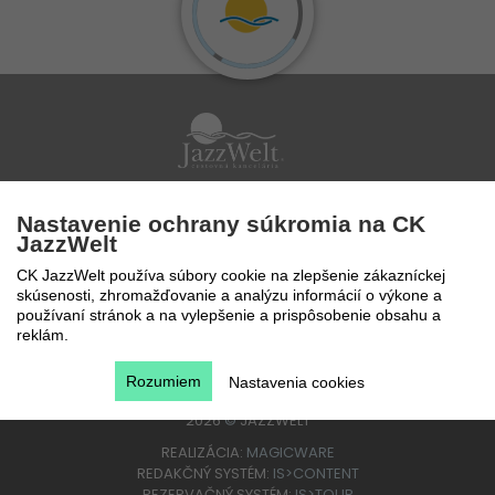
Po - Pi 9 - 17 hod
Nastavenie ochrany súkromia na CK
0850 777 888
JazzWelt
CK JazzWelt používa súbory cookie na zlepšenie zákazníckej
skúsenosti, zhromažďovanie a analýzu informácií o výkone a
používaní stránok a na vylepšenie a prispôsobenie obsahu a
reklám.
Rozumiem
Nastavenia cookies
2026
©
JAZZWELT
REALIZÁCIA:
MAGICWARE
REDAKČNÝ SYSTÉM:
IS>CONTENT
REZERVAČNÝ SYSTÉM:
IS>TOUR