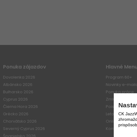
Ponuka zájazdov
Hlavné Men
Dovolenka 2026
Program 60+
Albánsko 2026
Novinky e-mai
Bulharsko 2026
Ponuka práce
Cyprus 2026
Zmluvné vzťahy
Nasta
Čierna Hora 2026
Poistenie
Grécko 2026
Letové poriadk
CK JazzWe
zhromažďo
Chorvátsko 2026
Online platba
prispôsob
Severný Cyprus 2026
Kontakt
Španielsko 2026