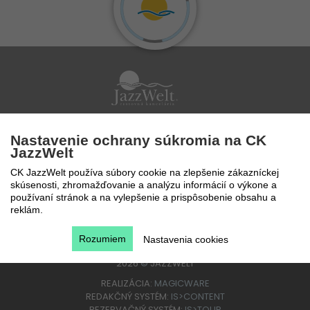
Po - Pi 9 - 17 hod
Nastavenie ochrany súkromia na CK
0850 777 888
JazzWelt
CK JazzWelt používa súbory cookie na zlepšenie zákazníckej
skúsenosti, zhromažďovanie a analýzu informácií o výkone a
používaní stránok a na vylepšenie a prispôsobenie obsahu a
reklám.
Rozumiem
Nastavenia cookies
2026
©
JAZZWELT
REALIZÁCIA:
MAGICWARE
REDAKČNÝ SYSTÉM:
IS>CONTENT
REZERVAČNÝ SYSTÉM:
IS>TOUR