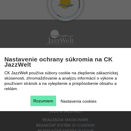
Po - Pi 9 - 17 hod
Nastavenie ochrany súkromia na CK
0850 777 888
JazzWelt
CK JazzWelt používa súbory cookie na zlepšenie zákazníckej
skúsenosti, zhromažďovanie a analýzu informácií o výkone a
používaní stránok a na vylepšenie a prispôsobenie obsahu a
reklám.
Rozumiem
Nastavenia cookies
2026
©
JAZZWELT
REALIZÁCIA:
MAGICWARE
REDAKČNÝ SYSTÉM:
IS>CONTENT
REZERVAČNÝ SYSTÉM:
IS>TOUR